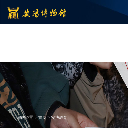
安博概况
安博资讯
安博展览
>
您的位置：
首页
安博教育