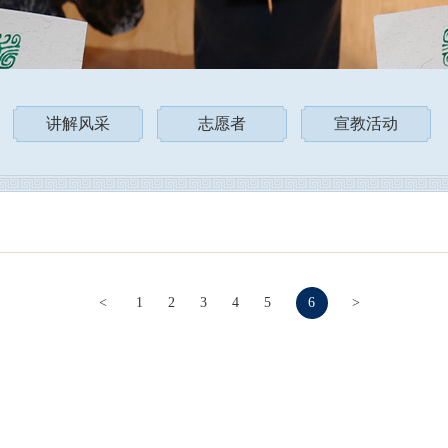
安博教育
讲解风采
志愿者
宣教活动
<
1
2
3
4
5
6
>