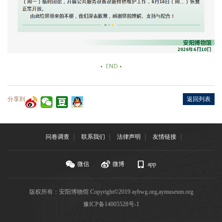
分享到
返回列表
问卷调查
联系我们
法律声明
友情链接
微信
微博
app
版权所有：
安阳博物馆
Copyright©2019 aybwg.org,aymuseum.org
豫ICP备14005528号-1