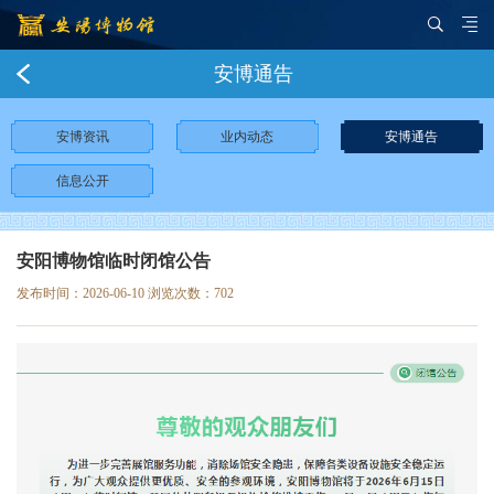
安博通告
安博资讯
业内动态
安博通告
信息公开
安阳博物馆临时闭馆公告
发布时间：2026-06-10 浏览次数：
702