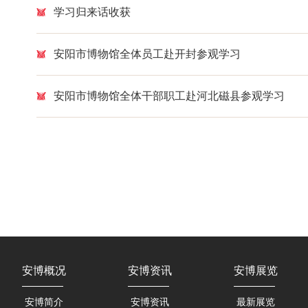
学习归来话收获
安阳市博物馆全体员工赴开封参观学习
安阳市博物馆全体干部职工赴河北磁县参观学习
安博概况
安博资讯
安博展览
安博简介
安博资讯
最新展览