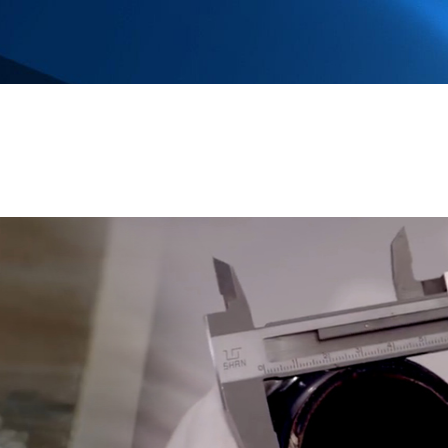
安博藏品
安博服务
安博教育
安博研究