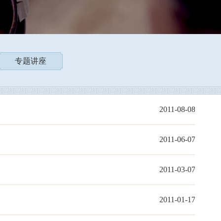
专题讲座
2011-08-08
2011-06-07
2011-03-07
2011-01-17