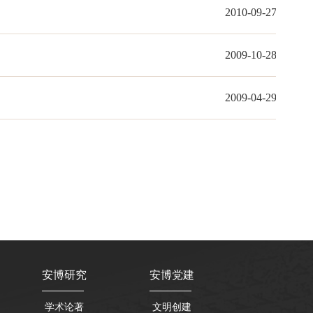
2010-09-27
2009-10-28
2009-04-29
安博研究
安博党建
学术论著
文明创建