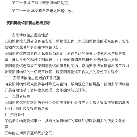
第二十条 本章程由安阳博物馆制定。
第二十一条 本章程自发布之日起生效。
安阳博物馆招聘志愿者启示
一、安阳博物馆志愿者性质
:
安阳博物馆志愿者义务在安阳市博物馆工作，为安阳博物馆的观众服务。安阳
博物馆志愿者的身份由博物馆认定。
安阳博物馆志愿者以无私奉献为原则，通过自己的服务，传播艺术与历史知
识，推动社会的精神文明建设，为社会的协调发展和全面进步做出贡献。
安阳博物馆志愿者在安阳博物馆的服务时间内，遵循安阳博物馆志愿者章程以
及安阳博物馆的一切规章制度，以安阳博物馆工作人员的身份面对观众。
二 、安阳博物馆志愿者的工作范围
向安阳博物馆观众提供各种导览与咨询，帮助观众了解展品；辅助安阳博物馆
开展各项活动；资料收集整理、文字编辑与设计等。
三、志愿者招聘
安阳博物馆热忱欢迎热心社会公益事业的社会各界人士加入安阳博物馆志愿者
行列，随时接受投递报名表
.
1
、招聘条件
①热爱文物博物馆事业，具有文物博物馆的基础知识以及相关的历史文化知
识。
②年龄在
18周岁至65周岁之间。