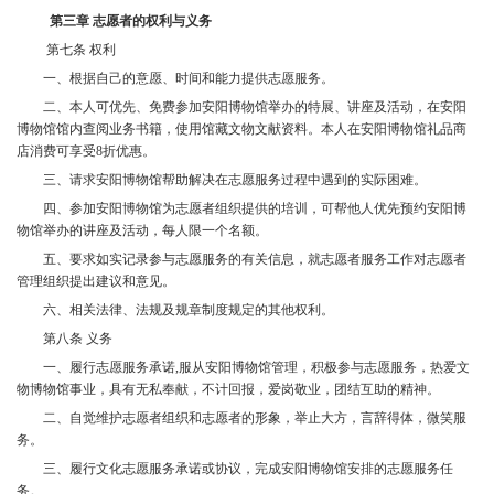
第三章 志愿者的权利与义务
第七条 权利
一、根据自己的意愿、时间和能力提供志愿服务。
二、本人可优先、免费参加安阳博物馆举办的特展、讲座及活动，在安阳
博物馆馆内查阅业务书籍，使用馆藏文物文献资料。本人在安阳博物馆礼品商
店消费可享受
8折优惠。
三、请求安阳博物馆帮助解决在志愿服务过程中遇到的实际困难。
四、参加安阳博物馆为志愿者组织提供的培训，可帮他人优先预约安阳博
物馆举办的讲座及活动，每人限一个名额。
五、要求如实记录参与志愿服务的有关信息，就志愿者服务工作对志愿者
管理组织提出建议和意见。
六、相关法律、法规及规章制度规定的其他权利。
第八条 义务
一、履行志愿服务承诺
,服从安阳博物馆管理，积极参与志愿服务，热爱文
物博物馆事业，具有无私奉献，不计回报，爱岗敬业，团结互助的精神。
二、自觉维护志愿者组织和志愿者的形象，举止大方，言辞得体，微笑服
务。
三、履行文化志愿服务承诺或协议，完成安阳博物馆安排的志愿服务任
务。