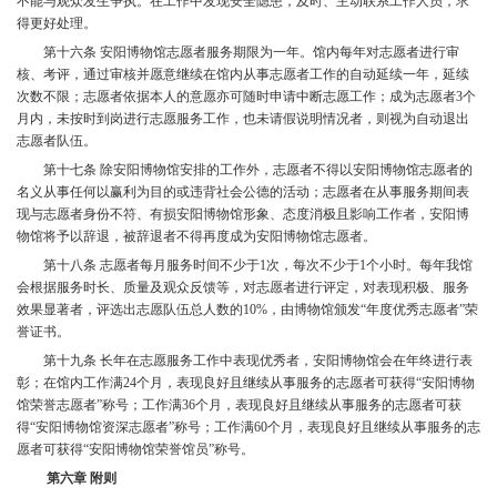
不能与观众发生争执。在工作中发现安全隐患，及时、主动联系工作人员，求
得更好处理。
第十六条 安阳博物馆志愿者服务期限为一年。馆内每年对志愿者进行审
核、考评，通过审核并愿意继续在馆内从事志愿者工作的自动延续一年，延续
次数不限；志愿者依据本人的意愿亦可随时申请中断志愿工作；成为志愿者
3个
月内，未按时到岗进行志愿服务工作，也未请假说明情况者，则视为自动退出
志愿者队伍。
第十七条 除安阳博物馆安排的工作外，志愿者不得以安阳博物馆志愿者的
名义从事任何以赢利为目的或违背社会公德的活动；志愿者在从事服务期间表
现与志愿者身份不符、有损安阳博物馆形象、态度消极且影响工作者，安阳博
物馆将予以辞退，被辞退者不得再度成为安阳博物馆志愿者。
第十八条 志愿者每月服务时间不少于
1次，每次不少于1个小时。每年我馆
会根据
服务时长、质量及观众反馈等，对志愿者进行评定，对表现积极、服务
效果显著者，评选出志愿队伍总人数的
10%，由博物馆颁发“年度优秀志愿者”荣
誉证书。
第十九条 长年在志愿服务工作中表现优秀者，安阳博物馆会在年终进行表
彰；在馆内工作满
24个月，表现良好且继续从事服务的志愿者可获得“安阳博物
馆荣誉志愿者”称号；工作满36个月，表现良好且继续从事服务的志愿者可获
得“安阳博物馆资深志愿者”称号；工作满60个月，表现良好且继续从事服务的志
愿者可获得“安阳博物馆荣誉馆员”称号。
第六章 附则