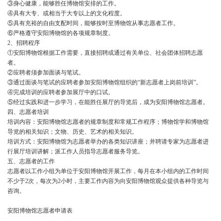
③身心健康，能够胜任博物馆安排的工作。
④具有大专、或相当于大专以上的文化程度。
⑤具有充裕的自由支配时间，能够按时至博物馆从事志愿者工作。
⑥严格遵守安阳博物馆的各项规章制度。
2
、招聘程序
①安阳博物馆根据工作需要，直接招聘或通过有关单位、社会团体招聘志愿
者。
②应聘者须参加面谈与笔试。
③通过面谈与笔试的应聘者参加安阳博物馆组织的
“新志愿者上岗前培训”。
④完成培训的应聘者参加展厅中的口试。
⑤经过实践和进一步学习，在能胜任展厅的导览后，成为安阳博物馆志愿者。
四、志愿者培训
培训内容：安阳博物馆志愿者的规章制度和常规工作程序；博物馆学和博物馆
导览的相关知识；文物、历史、艺术的相关知识。
培训方式：安阳博物馆为志愿者举办的各类知识讲座；并聘请专家为志愿者进
行展厅培训讲解；派工作人员指导志愿者服务导览。
五、志愿者的工作
志愿者以工作小组为单位于安阳博物馆开展工作，每月在本小组内的工作时间
不少于
2次，每次为2小时，主要工作内容为向安阳博物馆观众提供各种导览与
咨询。
安阳博物馆志愿者申请表