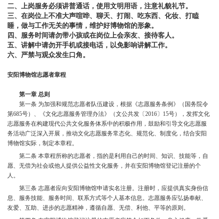
二、上岗服务必须讲普通话，使用文明用语，注意礼貌礼节。
三、在岗位上不准大声喧哗、聊天、打闹、吃东西、化妆、打瞌
睡，做与工作无关的事情，维护好博物馆的形象。
四、服务时间请勿带小孩或在岗位上会亲友、接待客人。
五、讲解中请勿开手机或接电话，以免影响讲解工作。
六、严禁与观众发生口角。
安阳博物馆志愿者章程
第一章 总则
第一条 为加强和规范志愿者队伍建设，根据《志愿服务条例》（国务院令
第
685号）、《文化志愿服务管理办法》（文公共发〔2016〕15号），发挥文化
志愿服务在构建现代公共文化服务体系中的积极作用，鼓励和引导文化志愿服
务活动广泛深入开展，推动文化志愿服务常态化、规范化、制度化，结合安阳
博物馆实际，制定本章程。
第二条 本章程所称的志愿者，指的是利用自己的时间、知识、技能等，自
愿、无偿为社会或他人提供公益性文化服务，并在安阳博物馆登记注册的个
人。
第三条 志愿者应向安阳博物馆申请实名注册。注册时，应提供真实身份信
息、服务技能、服务时间、联系方式等个人基本信息。志愿服务应弘扬奉献、
友爱、互助、进步的志愿精神，遵循自愿、无偿、利他、平等的原则。