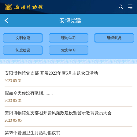
安博党建
文明创建
理论学习
组织概况
制度建设
党史学习
安阳博物馆党支部 开展2023年度5月主题党日活动
2023-05-31
假如今天你没有吸烟........
2023-05-31
安阳博物馆党支部召开党风廉政建设暨警示教育党员大会
2023-05-05
第35个爱国卫生月活动倡议书